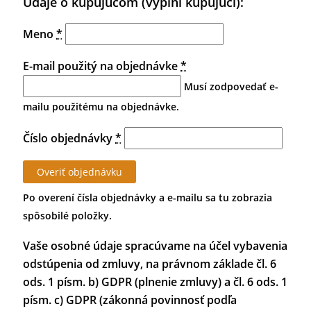
Údaje o kupujúcom (vyplní kupujúci):
Meno
*
E-mail použitý na objednávke
*
Musí zodpovedať e-
mailu použitému na objednávke.
Číslo objednávky
*
Overiť objednávku
Po overení čísla objednávky a e-mailu sa tu zobrazia
spôsobilé položky.
Vaše osobné údaje spracúvame na účel vybavenia
odstúpenia od zmluvy, na právnom základe čl. 6
ods. 1 písm. b) GDPR (plnenie zmluvy) a čl. 6 ods. 1
písm. c) GDPR (zákonná povinnosť podľa