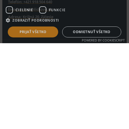
Telefón: +421 918 504 640
Email: info@ihlickovo.sk
CIELENIE
FUNKCIE
Adresa: Križná 20, Zálesie
ZOBRAZIŤ PODROBNOSTI
PRIJAŤ VŠETKO
ODMIETNUŤ VŠETKO
POWERED BY COOKIESCRIPT
Copyright © 2026 | Designed by ITsupp.sk - All Rights Reserved
0
0
Nákupný košik
Tvoj košík je prazdny
Návrat do
obchodu