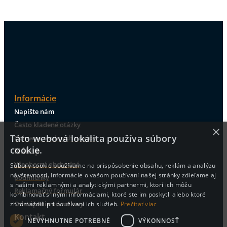
Informácie
Napíšte nám
Často kladené otázky
×
Táto webová lokalita používa súbory
Ochrana osobnych udajov
cookie.
Nákup
Všeobecné obchodné
Súbory cookie používame na prispôsobenie obsahu, reklám a analýzu
návštevnosti. Informácie o vašom používaní našej stránky zdieľame aj
podmienky
s našimi reklamnými a analytickými partnermi, ktorí ich môžu
Reklamačný formulár
kombinovať s inými informáciami, ktoré ste im poskytli alebo ktoré
Odstúpenie od zmluvy
zhromaždili pri používaní ich služieb.
Prečítať viac
Kontakt
NEVYHNUTNE POTREBNÉ
VÝKONNOSŤ