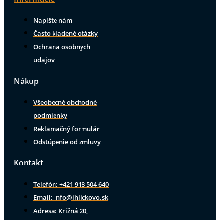
Napíšte nám
Často kladené otázky
Ochrana osobnych
udajov
Nákup
Všeobecné obchodné
podmienky
Reklamačný formulár
Odstúpenie od zmluvy
Kontakt
Telefón: +421 918 504 640
Email: info@ihlickovo.sk
Adresa: Križná 20,