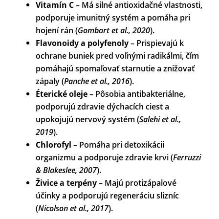
Vitamín C
– Má silné antioxidačné vlastnosti,
podporuje imunitný systém a pomáha pri
hojení rán (
Gombart et al., 2020
).
Flavonoidy a polyfenoly
– Prispievajú k
ochrane buniek pred voľnými radikálmi, čím
pomáhajú spomaľovať starnutie a znižovať
zápaly (
Panche et al., 2016
).
Éterické oleje
– Pôsobia antibakteriálne,
podporujú zdravie dýchacích ciest a
upokojujú nervový systém (
Salehi et al.,
2019
).
Chlorofyl
– Pomáha pri detoxikácii
organizmu a podporuje zdravie krvi (
Ferruzzi
& Blakeslee, 2007
).
Živice a terpény
– Majú protizápalové
účinky a podporujú regeneráciu slizníc
(
Nicolson et al., 2017
).