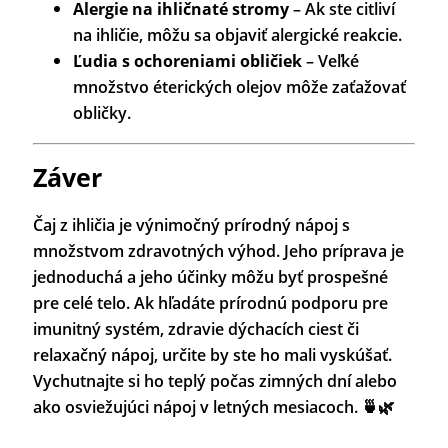
Alergie na ihličnaté stromy
– Ak ste citliví
na ihličie, môžu sa objaviť alergické reakcie.
Ľudia s ochoreniami obličiek
– Veľké
množstvo éterických olejov môže zaťažovať
obličky.
Záver
Čaj z ihličia je výnimočný prírodný nápoj s
množstvom zdravotných výhod. Jeho príprava je
jednoduchá a jeho účinky môžu byť prospešné
pre celé telo. Ak hľadáte prírodnú podporu pre
imunitný systém, zdravie dýchacích ciest či
relaxačný nápoj, určite by ste ho mali vyskúšať.
Vychutnajte si ho teplý počas zimných dní alebo
ako osviežujúci nápoj v letných mesiacoch. 🍵🌿