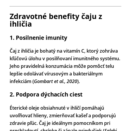
Zdravotné benefity čaju z
ihličia
1. Posilnenie imunity
Čaj z ihličia je bohatý na vitamín C, ktorý zohráva
kľúčovú úlohu v posilňovaní imunitného systému.
Jeho pravidelná konzumácia môže pomôcť telu
lepšie odolávať vírusovým a bakteriálnym
infekciám (
Gombart et al., 2020
).
2. Podpora dýchacích ciest
Éterické oleje obsiahnuté v ihličí pomáhajú
uvoľňovať hlieny, zmierňovať kašeľ a podporujú
zdravie pľúc. Čaj je ideálnym pomocníkom pri
prechladnutí, chrípke či zápale priedušiek (
Salehi