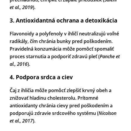
et al., 2019
).
3. Antioxidantná ochrana a detoxikácia
Flavonoidy a polyfenoly v ihličí neutralizujú voľné
radikály, čím chránia bunky pred poškodením.
Pravidelná konzumácia môže pomôcť spomaliť
proces starnutia a podporiť zdravú pleť (
Panche et
al., 2016
).
4. Podpora srdca a ciev
Čaj z ihličia môže pomôcť zlepšiť krvný obeh a
znižovať hladinu cholesterolu. Prítomné
antioxidanty chránia cievy pred poškodením a
podporujú zdravie srdcového systému (
Nicolson
et al., 2017
).