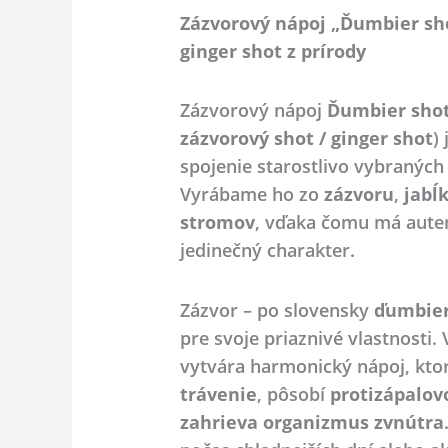
Zázvorový nápoj „Ďumbier sh
ginger shot z prírody
Zázvorový nápoj
Ďumbier sho
zázvorový shot / ginger shot
)
spojenie starostlivo vybraných
Vyrábame ho zo
zázvoru
,
jabĺ
stromov
, vďaka čomu má auten
jedinečný charakter.
Zázvor – po slovensky
ďumbie
pre svoje priaznivé vlastnosti. 
vytvára harmonický nápoj, kto
trávenie
, pôsobí
protizápalov
zahrieva organizmus zvnútra