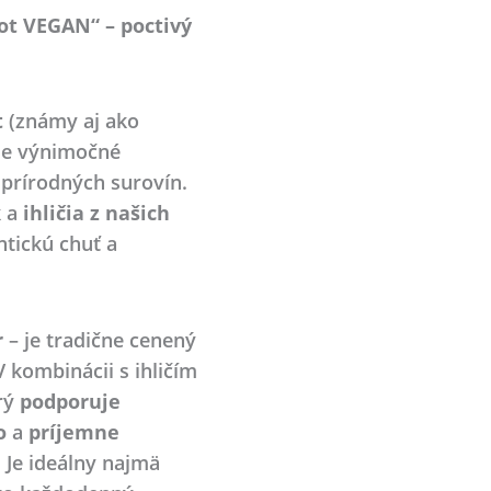
ot VEGAN“ – poctivý
t
(známy aj ako
 je výnimočné
 prírodných surovín.
k
a
ihličia z našich
tickú chuť a
r
– je tradične cenený
V kombinácii s ihličím
rý
podporuje
o
a
príjemne
. Je ideálny najmä